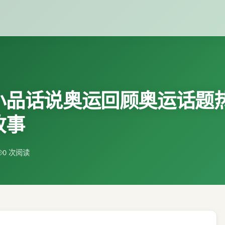
小品话说奥运回顾奥运话题
故事
0 次阅读