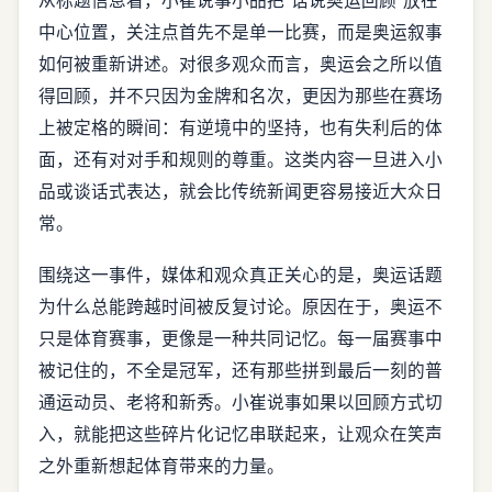
从标题信息看，小崔说事小品把“话说奥运回顾”放在
中心位置，关注点首先不是单一比赛，而是奥运叙事
如何被重新讲述。对很多观众而言，奥运会之所以值
得回顾，并不只因为金牌和名次，更因为那些在赛场
上被定格的瞬间：有逆境中的坚持，也有失利后的体
面，还有对对手和规则的尊重。这类内容一旦进入小
品或谈话式表达，就会比传统新闻更容易接近大众日
常。
围绕这一事件，媒体和观众真正关心的是，奥运话题
为什么总能跨越时间被反复讨论。原因在于，奥运不
只是体育赛事，更像是一种共同记忆。每一届赛事中
被记住的，不全是冠军，还有那些拼到最后一刻的普
通运动员、老将和新秀。小崔说事如果以回顾方式切
入，就能把这些碎片化记忆串联起来，让观众在笑声
之外重新想起体育带来的力量。