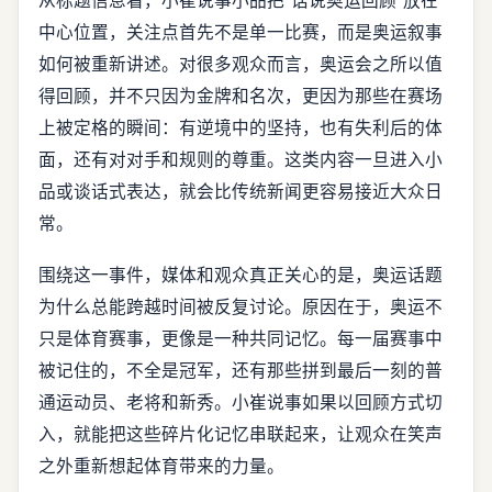
从标题信息看，小崔说事小品把“话说奥运回顾”放在
中心位置，关注点首先不是单一比赛，而是奥运叙事
如何被重新讲述。对很多观众而言，奥运会之所以值
得回顾，并不只因为金牌和名次，更因为那些在赛场
上被定格的瞬间：有逆境中的坚持，也有失利后的体
面，还有对对手和规则的尊重。这类内容一旦进入小
品或谈话式表达，就会比传统新闻更容易接近大众日
常。
围绕这一事件，媒体和观众真正关心的是，奥运话题
为什么总能跨越时间被反复讨论。原因在于，奥运不
只是体育赛事，更像是一种共同记忆。每一届赛事中
被记住的，不全是冠军，还有那些拼到最后一刻的普
通运动员、老将和新秀。小崔说事如果以回顾方式切
入，就能把这些碎片化记忆串联起来，让观众在笑声
之外重新想起体育带来的力量。