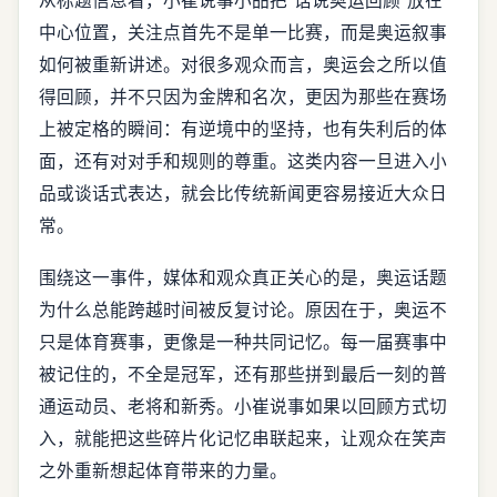
从标题信息看，小崔说事小品把“话说奥运回顾”放在
中心位置，关注点首先不是单一比赛，而是奥运叙事
如何被重新讲述。对很多观众而言，奥运会之所以值
得回顾，并不只因为金牌和名次，更因为那些在赛场
上被定格的瞬间：有逆境中的坚持，也有失利后的体
面，还有对对手和规则的尊重。这类内容一旦进入小
品或谈话式表达，就会比传统新闻更容易接近大众日
常。
围绕这一事件，媒体和观众真正关心的是，奥运话题
为什么总能跨越时间被反复讨论。原因在于，奥运不
只是体育赛事，更像是一种共同记忆。每一届赛事中
被记住的，不全是冠军，还有那些拼到最后一刻的普
通运动员、老将和新秀。小崔说事如果以回顾方式切
入，就能把这些碎片化记忆串联起来，让观众在笑声
之外重新想起体育带来的力量。