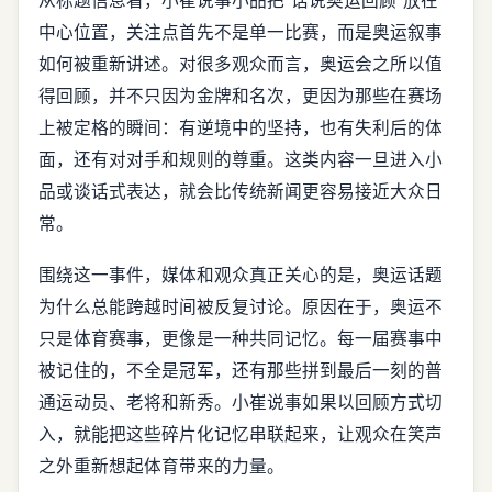
从标题信息看，小崔说事小品把“话说奥运回顾”放在
中心位置，关注点首先不是单一比赛，而是奥运叙事
如何被重新讲述。对很多观众而言，奥运会之所以值
得回顾，并不只因为金牌和名次，更因为那些在赛场
上被定格的瞬间：有逆境中的坚持，也有失利后的体
面，还有对对手和规则的尊重。这类内容一旦进入小
品或谈话式表达，就会比传统新闻更容易接近大众日
常。
围绕这一事件，媒体和观众真正关心的是，奥运话题
为什么总能跨越时间被反复讨论。原因在于，奥运不
只是体育赛事，更像是一种共同记忆。每一届赛事中
被记住的，不全是冠军，还有那些拼到最后一刻的普
通运动员、老将和新秀。小崔说事如果以回顾方式切
入，就能把这些碎片化记忆串联起来，让观众在笑声
之外重新想起体育带来的力量。