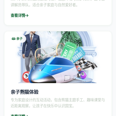
讲解员带队，适合亲子家庭与自然爱好者。
查看详情
亲子
亲子熊猫体验
专为家庭设计的互动活动，包含熊猫主题手工、趣味课堂与
近距离观察，让孩子在快乐中认识国宝。